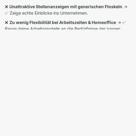
❌
Unattraktive Stellenanzeigen mit generischen Floskeln
→
✅ Zeige echte Einblicke ins Unternehmen.
❌
Zu wenig Flexibilität bei Arbeitszeiten & Homeoffice
→ ✅
Passe deine Arbeitsmodelle an die Bedürfnisse der jungen
Generation an.
Wie du Gen Z erfolgreich rekrutierst
Die Generation Z bringt neue Anforderungen an den
Arbeitsmarkt mit sich – und stellt klassische Recruiting-
Methoden auf den Kopf. Wer junge Talente für sich gewinnen
möchte, muss sich anpassen:
✅ Sei auf Social Media präsent & zeige echte Einblicke in dein
Unternehmen.
✅ Reduziere Bewerbungshürden und setze auf schnelle
Prozesse.
✅ Kommuniziere transparent & authentisch – keine leeren